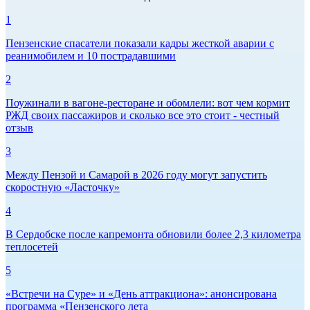
1
Пензенские спасатели показали кадры жесткой аварии с
реанимобилем и 10 пострадавшими
2
Поужинали в вагоне-ресторане и обомлели: вот чем кормит
РЖД своих пассажиров и сколько все это стоит - честный
отзыв
3
Между Пензой и Самарой в 2026 году могут запустить
скоростную «Ласточку»
4
В Сердобске после капремонта обновили более 2,3 километра
теплосетей
5
«Встречи на Суре» и «День аттракциона»: анонсирована
программа «Пензенского лета