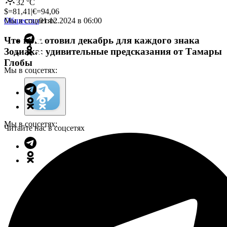
32
°C
$=
81,41
|
€=
94,06
Мы в соцсетях:
Общество
01.12.2024 в 06:00
Что приготовил декабрь для каждого знака
Зодиака: удивительные предсказания от Тамары
Глобы
Мы в соцсетях:
Мы в соцсетях:
Читайте нас в соцсетях