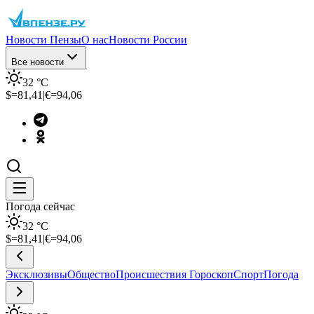
Новости Пензы
О нас
Новости России
Все новости
32
°C
$=
81,41
|
€=
94,06
Погода сейчас
32
°C
$=
81,41
|
€=
94,06
Эксклюзивы
Общество
Происшествия
Гороскоп
Спорт
Погода