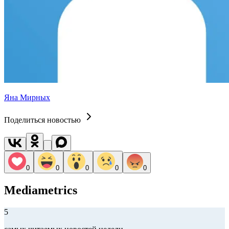
Яна Мирных
Поделиться новостью
0
0
0
0
0
Mediametrics
5