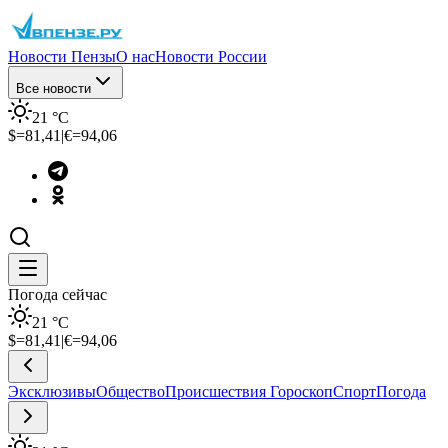
Новости Пензы
О нас
Новости России
Все новости
21
°C
$=
81,41
|
€=
94,06
Погода сейчас
21
°C
$=
81,41
|
€=
94,06
Эксклюзивы
Общество
Происшествия
Гороскоп
Спорт
Погода