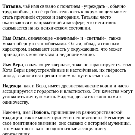
Татьяна
, чьё имя связано с понятием «учреждать», обычно
трудолюбива, но её требовательность к окружающим может
стать причиной стресса и выгорания. Татьяны часто
оказываются в напряжённой атмосфере, что негативно
сказывается на их психическом состоянии.
Имя
Ольга
, означающее «значимый» и «светлый», также
может обернуться проблемами. Ольги, обладая сильным
характером, вызывают зависть у окружающих, что может
приводить к конфликтам и недопониманию.
Имя
Вера
, означающее «верная», тоже не гарантирует счастья.
Хотя Веры целеустремлённые и настойчивые, их твёрдость
иногда становится препятствием на пути к счастью.
Надежда
, как и Вера, имеет древнеславянские корни и часто
ассоциируется с гордостью и властностью. Эти качества могут
усложнить личную жизнь Надежд, делая их склонными к
одиночеству.
Наконец, имя
Любовь
, пришедшее из раннехристианской
традиции, также может принести неприятности. Несмотря на
своё позитивное значение, оно связано с историей мученицы,
что может вызывать неоднозначные ассоциации у
окружающих.