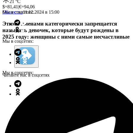
21
°C
$=
81,41
|
€=
94,06
Мы в соцсетях:
Общество
11.12.2024 в 15:00
Этими именами категорически запрещается
называть девочек, которые будут рождены в
2025 году: женщины с ними самые несчастливые
Мы в соцсетях:
Мы в соцсетях:
Читайте нас в соцсетях