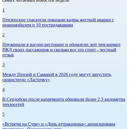
самых читаемых новостей недели
1
Пензенские спасатели показали кадры жесткой аварии с
реанимобилем и 10 пострадавшими
2
Поужинали в вагоне-ресторане и обомлели: вот чем кормит
РЖД своих пассажиров и сколько все это стоит - честный
отзыв
3
Между Пензой и Самарой в 2026 году могут запустить
скоростную «Ласточку»
4
В Сердобске после капремонта обновили более 2,3 километра
теплосетей
5
«Встречи на Суре» и «День аттракциона»: анонсирована