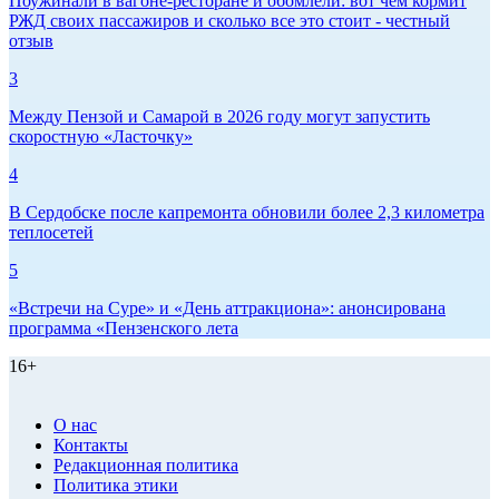
Поужинали в вагоне-ресторане и обомлели: вот чем кормит
РЖД своих пассажиров и сколько все это стоит - честный
отзыв
3
Между Пензой и Самарой в 2026 году могут запустить
скоростную «Ласточку»
4
В Сердобске после капремонта обновили более 2,3 километра
теплосетей
5
«Встречи на Суре» и «День аттракциона»: анонсирована
программа «Пензенского лета
16+
О нас
Контакты
Редакционная политика
Политика этики