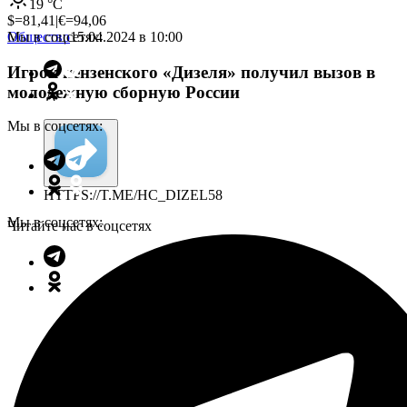
19
°C
$=
81,41
|
€=
94,06
Мы в соцсетях:
Общество
15.04.2024 в 10:00
Игрок пензенского «Дизеля» получил вызов в
молодежную сборную России
Мы в соцсетях:
HTTPS://T.ME/HC_DIZEL58
Мы в соцсетях:
Читайте нас в соцсетях