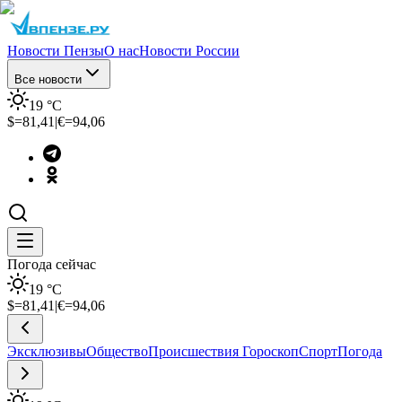
Новости Пензы
О нас
Новости России
Все новости
19
°C
$=
81,41
|
€=
94,06
Погода сейчас
19
°C
$=
81,41
|
€=
94,06
Эксклюзивы
Общество
Происшествия
Гороскоп
Спорт
Погода