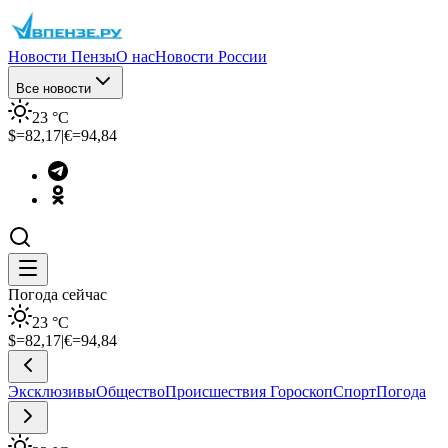
Новости Пензы
О нас
Новости России
Все новости
23
°C
$=
82,17
|
€=
94,84
Погода сейчас
23
°C
$=
82,17
|
€=
94,84
Эксклюзивы
Общество
Происшествия
Гороскоп
Спорт
Погода