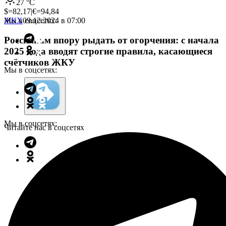
27
°C
$=
82,17
|
€=
94,84
Мы в соцсетях:
ЖКХ
09.12.2024 в 07:00
Россиянам впору рыдать от огорчения: с начала
2025 года вводят строгие правила, касающиеся
счётчиков ЖКУ
Мы в соцсетях:
Мы в соцсетях:
Читайте нас в соцсетях