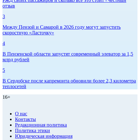
РЖД своих пассажиров и сколько все это стоит - честный
отзыв
3
Между Пензой и Самарой в 2026 году могут запустить
скоростную «Ласточку»
4
В Пензенской области запустят современный элеватор за 1,5
млрд рублей
5
В Сердобске после капремонта обновили более 2,3 километра
теплосетей
16+
О нас
Контакты
Редакционная политика
Политика этики
Юридическая информация