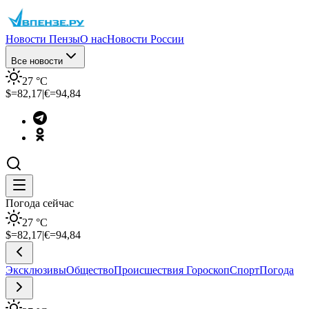
Новости Пензы
О нас
Новости России
Все новости
27
°C
$=
82,17
|
€=
94,84
Погода сейчас
27
°C
$=
82,17
|
€=
94,84
Эксклюзивы
Общество
Происшествия
Гороскоп
Спорт
Погода