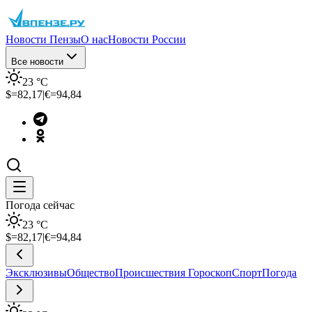
Новости Пензы
О нас
Новости России
Все новости
23
°C
$=
82,17
|
€=
94,84
Погода сейчас
23
°C
$=
82,17
|
€=
94,84
Эксклюзивы
Общество
Происшествия
Гороскоп
Спорт
Погода