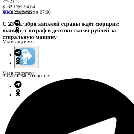
23
°C
$=
82,17
|
€=
94,84
Мы в соцсетях:
ЖКХ
22.12.2024 в 07:00
С 23 декабря жителей страны ждёт сюрприз:
выпишут штраф в десятки тысяч рублей за
стиральную машину
Мы в соцсетях:
Мы в соцсетях:
Читайте нас в соцсетях