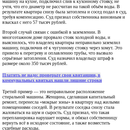
машину на кухне, подключил слив к кухонному стояку, не
учтя, что его диаметр не рассчитан на такой объём воды. В
результате квартира снизу была затоплена и сосед подал в суд,
требуя компенсацию. Суд признал собственника виновным и
взыскал с него 57 тысяч рублей.
Второй случай связан с ошибкой в заземлении. В
многоэтажном доме прорвало стояк холодной воды, и
выяснилось, что владелец квартиры неправильно заземлил
машину, подключив её к чугунному стояку через хомут. Это
привело к перегреву и оплавлению трубы, что вызвало
серьёзные затопления. Суд назначил владельцу штраф в
размере около 350 тысяч рублей.
Платить не надо: проверьте свои квитанции, в
коммунальных квитках нашли лишние строки
Третий пример — это неправильное расположение
стиральной машины. Женщина, сделавшая капитальный
ремонт, перенесла «мокрые зоны» в квартиру над жилыми
помещениями соседей. В результате соседка снизу стала
жаловаться на шум и сырость. Суд признал, что такая
перепланировка нарушает нормы, и обязал собственницу
вернуть всё в исходное состояние, а также возместить
судебные расходы.