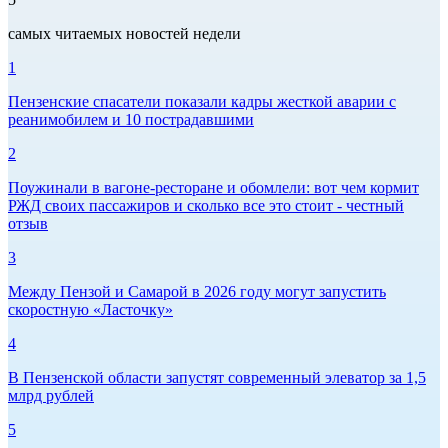
самых читаемых новостей недели
1
Пензенские спасатели показали кадры жесткой аварии с
реанимобилем и 10 пострадавшими
2
Поужинали в вагоне-ресторане и обомлели: вот чем кормит
РЖД своих пассажиров и сколько все это стоит - честный
отзыв
3
Между Пензой и Самарой в 2026 году могут запустить
скоростную «Ласточку»
4
В Пензенской области запустят современный элеватор за 1,5
млрд рублей
5