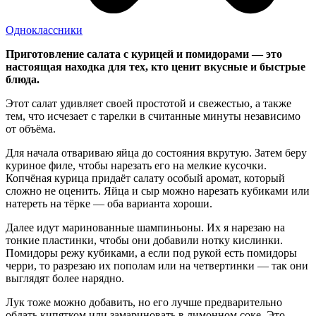
Одноклассники
Приготовление салата с курицей и помидорами — это
настоящая находка для тех, кто ценит вкусные и быстрые
блюда.
Этот салат удивляет своей простотой и свежестью, а также
тем, что исчезает с тарелки в считанные минуты независимо
от объёма.
Для начала отвариваю яйца до состояния вкрутую. Затем беру
куриное филе, чтобы нарезать его на мелкие кусочки.
Копчёная курица придаёт салату особый аромат, который
сложно не оценить. Яйца и сыр можно нарезать кубиками или
натереть на тёрке — оба варианта хороши.
Далее идут маринованные шампиньоны. Их я нарезаю на
тонкие пластинки, чтобы они добавили нотку кислинки.
Помидоры режу кубиками, а если под рукой есть помидоры
черри, то разрезаю их пополам или на четвертинки — так они
выглядят более нарядно.
Лук тоже можно добавить, но его лучше предварительно
обдать кипятком или замариновать в лимонном соке. Это