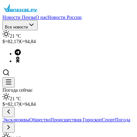
Новости Пензы
О нас
Новости России
Все новости
21
°C
$=
82,17
|
€=
94,84
Погода сейчас
21
°C
$=
82,17
|
€=
94,84
Эксклюзивы
Общество
Происшествия
Гороскоп
Спорт
Погода