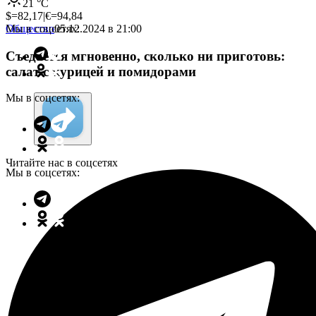
21
°C
$=
82,17
|
€=
94,84
Мы в соцсетях:
Общество
05.12.2024 в 21:00
Съедается мгновенно, сколько ни приготовь:
салат с курицей и помидорами
Мы в соцсетях:
Читайте нас в соцсетях
Мы в соцсетях: