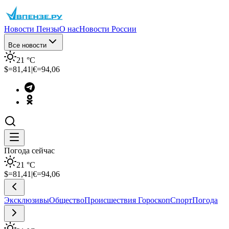
Новости Пензы
О нас
Новости России
Все новости
21
°C
$=
81,41
|
€=
94,06
Погода сейчас
21
°C
$=
81,41
|
€=
94,06
Эксклюзивы
Общество
Происшествия
Гороскоп
Спорт
Погода