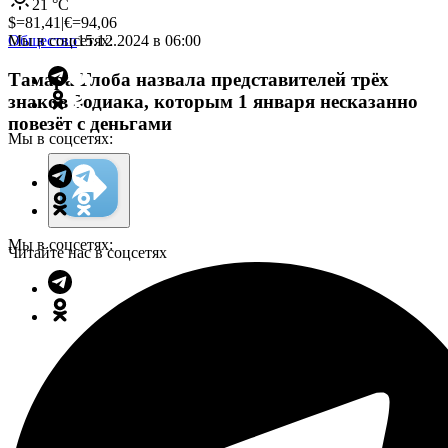
21
°C
$=
81,41
|
€=
94,06
Мы в соцсетях:
Общество
15.12.2024 в 06:00
Тамара Глоба назвала представителей трёх
знаков Зодиака, которым 1 января несказанно
повезёт с деньгами
Мы в соцсетях:
Мы в соцсетях:
Читайте нас в соцсетях