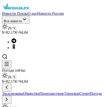
Новости Пензы
О нас
Новости России
Все новости
26
°C
$=
82,17
|
€=
94,84
Погода сейчас
26
°C
$=
82,17
|
€=
94,84
Эксклюзивы
Общество
Происшествия
Гороскоп
Спорт
Погода