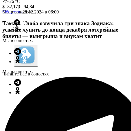
26
°C
$=
82,17
|
€=
94,84
Мы в соцсетях:
Общество
28.12.2024 в 06:00
Тамара Глоба озвучила три знака Зодиака:
успейте купить до конца декабря лотерейные
билеты — выигрыша и внукам хватит
Мы в соцсетях:
Мы в соцсетях:
Читайте нас в соцсетях