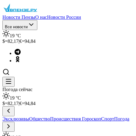
Новости Пензы
О нас
Новости России
Все новости
19
°C
$=
82,17
|
€=
94,84
Погода сейчас
19
°C
$=
82,17
|
€=
94,84
Эксклюзивы
Общество
Происшествия
Гороскоп
Спорт
Погода