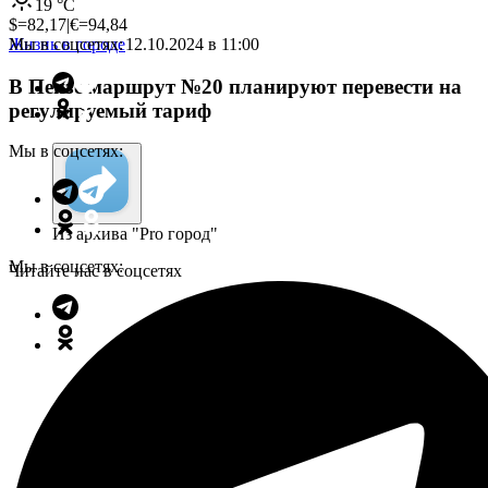
19
°C
$=
82,17
|
€=
94,84
Мы в соцсетях:
Жизнь в городе
12.10.2024 в 11:00
В Пензе маршрут №20 планируют перевести на
регулируемый тариф
Мы в соцсетях:
Из архива "Pro город"
Мы в соцсетях:
Читайте нас в соцсетях