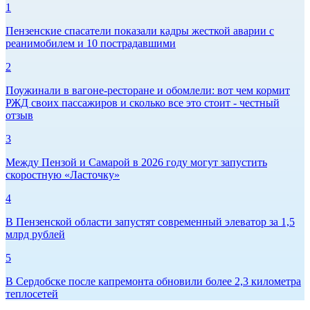
1
Пензенские спасатели показали кадры жесткой аварии с
реанимобилем и 10 пострадавшими
2
Поужинали в вагоне-ресторане и обомлели: вот чем кормит
РЖД своих пассажиров и сколько все это стоит - честный
отзыв
3
Между Пензой и Самарой в 2026 году могут запустить
скоростную «Ласточку»
4
В Пензенской области запустят современный элеватор за 1,5
млрд рублей
5
В Сердобске после капремонта обновили более 2,3 километра
теплосетей