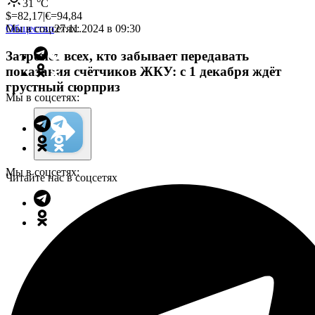
31
°C
$=
82,17
|
€=
94,84
Мы в соцсетях:
Общество
27.11.2024 в 09:30
Затронет всех, кто забывает передавать
показания счётчиков ЖКУ: с 1 декабря ждёт
грустный сюрприз
Мы в соцсетях:
Мы в соцсетях:
Читайте нас в соцсетях