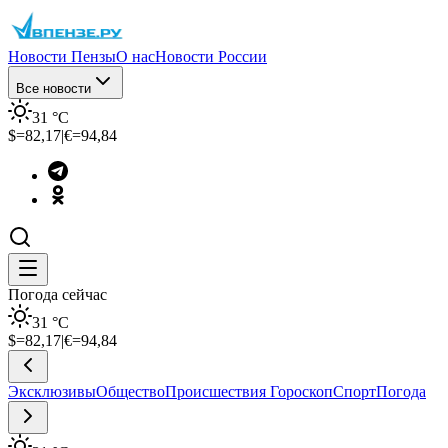
Новости Пензы
О нас
Новости России
Все новости
31
°C
$=
82,17
|
€=
94,84
Погода сейчас
31
°C
$=
82,17
|
€=
94,84
Эксклюзивы
Общество
Происшествия
Гороскоп
Спорт
Погода