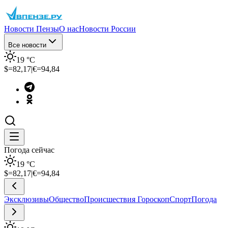
Новости Пензы
О нас
Новости России
Все новости
19
°C
$=
82,17
|
€=
94,84
Погода сейчас
19
°C
$=
82,17
|
€=
94,84
Эксклюзивы
Общество
Происшествия
Гороскоп
Спорт
Погода