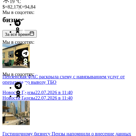
19
°C
$=
82,17
|
€=
94,84
Мы в соцсетях:
бизнес
За все время
Мы в соцсетях:
Мы в соцсетях:
Пензенская ФАС раскрыла схему с навязыванием услуг от
оператора по вывозу ТБО
Новости Пензы
22.07.2026 в 11:40
Новости Пензы
22.07.2026 в 11:40
Гостиничному бизнесу Пензы напомнили о внесение данных