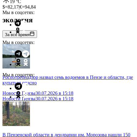
19
°C
$=
82,17
|
€=
94,84
Мы в соцсетях:
экология
За все время
Мы в соцсетях:
Мы в соцсетях:
Роспотребнадзор назвал семь водоемов в Пензе и области, где
купаться опасно
Новости Пензы
30.07.2026 в 15:18
Новости Пензы
30.07.2026 в 15:18
В Пензенской области в дендрарии им. Морозова нашли 150