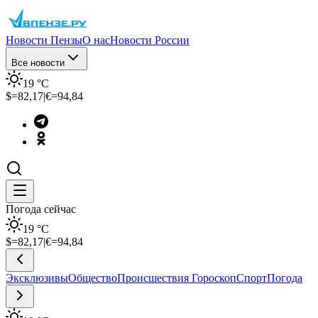
Новости Пензы
О нас
Новости России
Все новости
19
°C
$=
82,17
|
€=
94,84
Погода сейчас
19
°C
$=
82,17
|
€=
94,84
Эксклюзивы
Общество
Происшествия
Гороскоп
Спорт
Погода