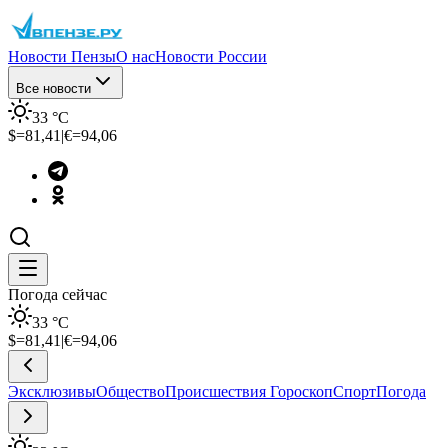
Новости Пензы
О нас
Новости России
Все новости
33
°C
$=
81,41
|
€=
94,06
Погода сейчас
33
°C
$=
81,41
|
€=
94,06
Эксклюзивы
Общество
Происшествия
Гороскоп
Спорт
Погода