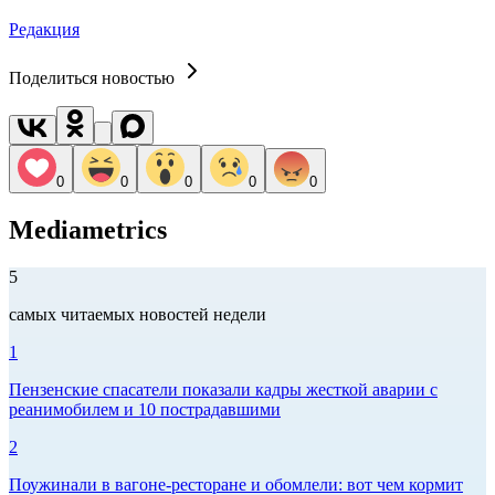
Редакция
Поделиться новостью
0
0
0
0
0
Mediametrics
5
самых читаемых новостей недели
1
Пензенские спасатели показали кадры жесткой аварии с
реанимобилем и 10 пострадавшими
2
Поужинали в вагоне-ресторане и обомлели: вот чем кормит