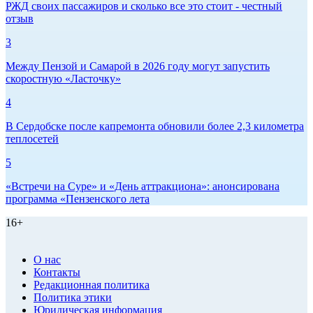
РЖД своих пассажиров и сколько все это стоит - честный
отзыв
3
Между Пензой и Самарой в 2026 году могут запустить
скоростную «Ласточку»
4
В Сердобске после капремонта обновили более 2,3 километра
теплосетей
5
«Встречи на Суре» и «День аттракциона»: анонсирована
программа «Пензенского лета
16+
О нас
Контакты
Редакционная политика
Политика этики
Юридическая информация