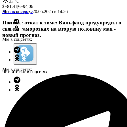
33
°C
$=
81,41
|
€=
94,06
Мы в соцсетях:
Жизнь в городе
20.05.2025 в 14:26
Полный откат к зиме: Вильфанд предупредил о
снеге и заморозках на вторую половину мая -
новый прогноз.
Мы в соцсетях:
Мы в соцсетях:
Читайте нас в соцсетях