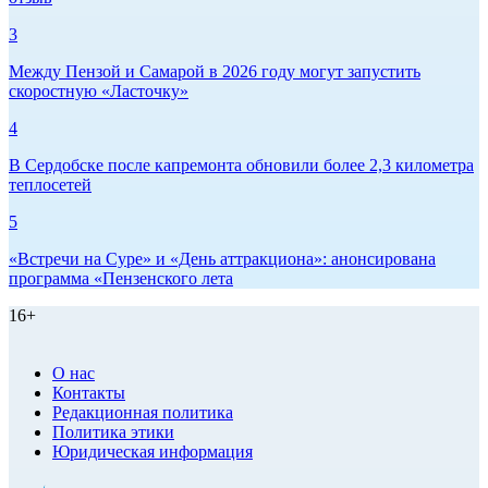
3
Между Пензой и Самарой в 2026 году могут запустить
скоростную «Ласточку»
4
В Сердобске после капремонта обновили более 2,3 километра
теплосетей
5
«Встречи на Суре» и «День аттракциона»: анонсирована
программа «Пензенского лета
16+
О нас
Контакты
Редакционная политика
Политика этики
Юридическая информация