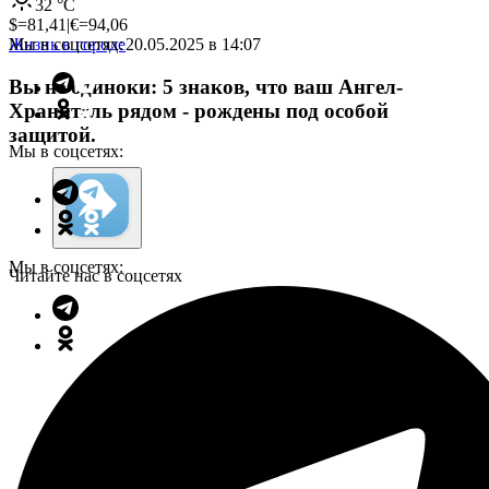
32
°C
$=
81,41
|
€=
94,06
Мы в соцсетях:
Жизнь в городе
20.05.2025 в 14:07
Вы не одиноки: 5 знаков, что ваш Ангел-
Хранитель рядом - рождены под особой
защитой.
Мы в соцсетях:
Мы в соцсетях:
Читайте нас в соцсетях