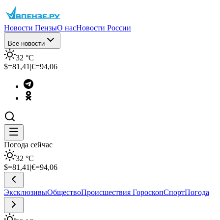
Новости Пензы
О нас
Новости России
Все новости
32
°C
$=
81,41
|
€=
94,06
Погода сейчас
32
°C
$=
81,41
|
€=
94,06
Эксклюзивы
Общество
Происшествия
Гороскоп
Спорт
Погода