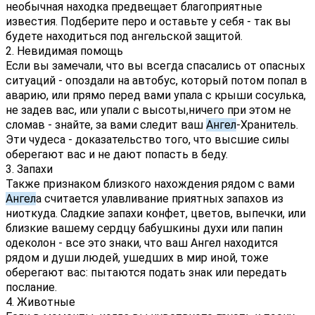
необычная находка предвещает благоприятные 
известия. Подберите перо и оставьте у себя - так вы 
будете находиться под ангельской защитой.
2. Невидимая помощь
Если вы замечали, что вы всегда спасались от опасных 
ситуаций - опоздали на автобус, который потом попал в 
аварию, или прямо перед вами упала с крыши сосулька, 
не задев вас, или упали с высоты,ничего при этом не 
сломав - знайте, за вами следит ваш 
Ангел
-Хранитель. 
Эти чудеса - доказательство того, что высшие силы 
оберегают вас и не дают попасть в беду.
3. Запахи
Также признаком близкого нахождения рядом с вами 
Ангел
а считается улавливание приятных запахов из 
ниоткуда. Сладкие запахи конфет, цветов, выпечки, или 
близкие вашему сердцу бабушкины духи или папин 
одеколон - все это знаки, что ваш Ангел находится 
рядом и души людей, ушедших в мир иной, тоже 
оберегают вас: пытаются подать знак или передать 
послание.
4. Животные